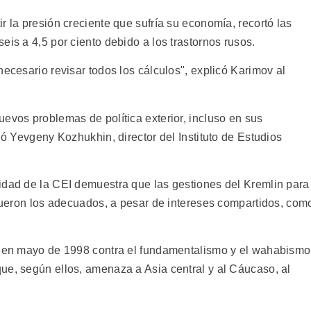
r la presión creciente que sufría su economía, recortó las
eis a 4,5 por ciento debido a los trastornos rusos.
necesario revisar todos los cálculos", explicó Karimov al
evos problemas de política exterior, incluso en sus
ió Yevgeny Kozhukhin, director del Instituto de Estudios
idad de la CEI demuestra que las gestiones del Kremlin para
 fueron los adecuados, a pesar de intereses compartidos, com
on en mayo de 1998 contra el fundamentalismo y el wahabismo
ue, según ellos, amenaza a Asia central y al Cáucaso, al