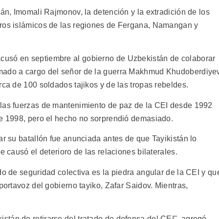
tán, Imomali Rajmonov, la detención y la extradición de los
eros islámicos de las regiones de Fergana, Namangan y
cusó en septiembre al gobierno de Uzbekistán de colaborar
rmado a cargo del señor de la guerra Makhmud Khudoberdiyev
rca de 100 soldados tajikos y de las tropas rebeldes.
 las fuerzas de mantenimiento de paz de la CEI desde 1992
de 1998, pero el hecho no sorprendió demasiado.
ar su batallón fue anunciada antes de que Tayikistán lo
e causó el deterioro de las relaciones bilaterales.
do de seguridad colectiva es la piedra angular de la CEI y qu
portavoz del gobierno tayiko, Zafar Saidov. Mientras,
tán de retirarse del tratado de defensa del CEI", agregó