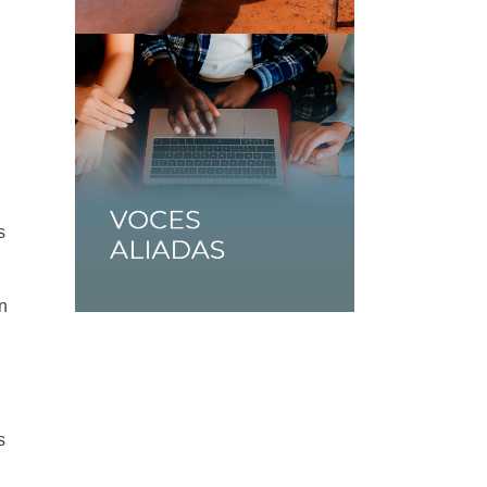
s
on
s