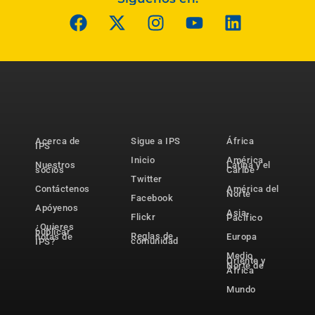
Acerca de
Sigue a IPS
África
IPS
Inicio
América
Nuestros
Latina y el
socios
Caribe
Twitter
Contáctenos
América del
Norte
Facebook
Apóyenos
Asia-
Flickr
Pacífico
¿Quieres
publicar
Reglas de
notas de
Europa
comunidad
IPS?
Medio
Oriente y
Norte de
África
Mundo