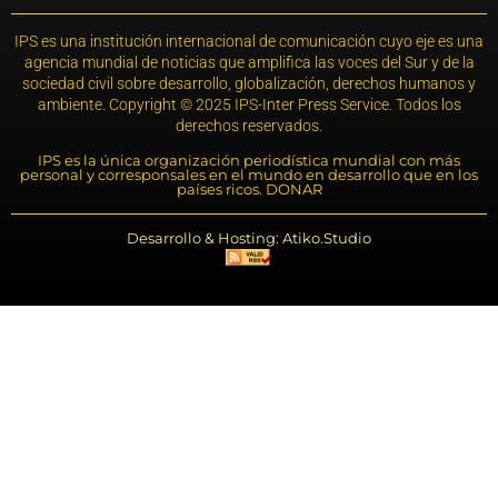
IPS es una institución internacional de comunicación cuyo eje es una
agencia mundial de noticias que amplifica las voces del Sur y de la
sociedad civil sobre desarrollo, globalización, derechos humanos y
ambiente. Copyright © 2025 IPS-Inter Press Service. Todos los
derechos reservados.
IPS es la única organización periodística mundial con más
personal y corresponsales en el mundo en desarrollo que en los
países ricos. DONAR
Desarrollo & Hosting: Atiko.Studio