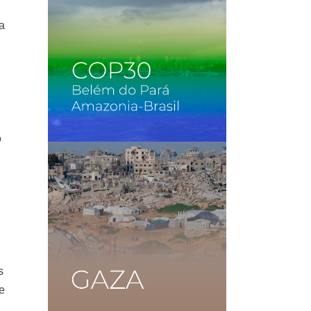
a
ó
s
e