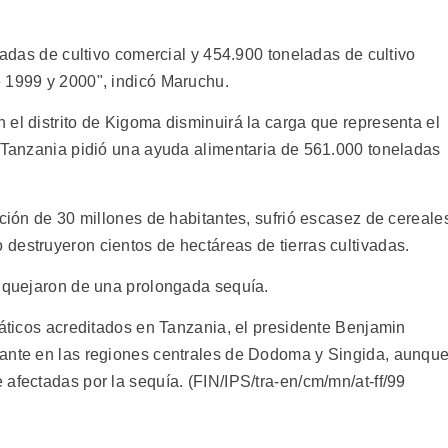
eladas de cultivo comercial y 454.900 toneladas de cultivo
 1999 y 2000", indicó Maruchu.
el distrito de Kigoma disminuirá la carga que representa el
. Tanzania pidió una ayuda alimentaria de 561.000 toneladas
ación de 30 millones de habitantes, sufrió escasez de cereale
destruyeron cientos de hectáreas de tierras cultivadas.
e quejaron de una prolongada sequía.
máticos acreditados en Tanzania, el presidente Benjamin
mante en las regiones centrales de Dodoma y Singida, aunqu
afectadas por la sequía. (FIN/IPS/tra-en/cm/mn/at-ff/99