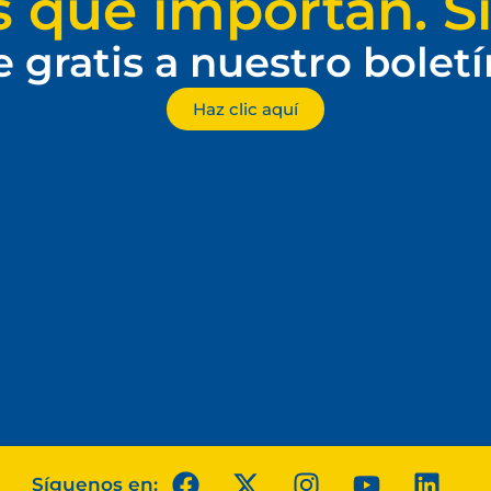
s que importan. Si
e gratis a nuestro bolet
Haz clic aquí
Síguenos en: