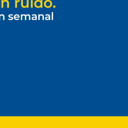
n ruido.
ín semanal