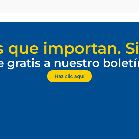
s que importan. Si
e gratis a nuestro bolet
Haz clic aquí