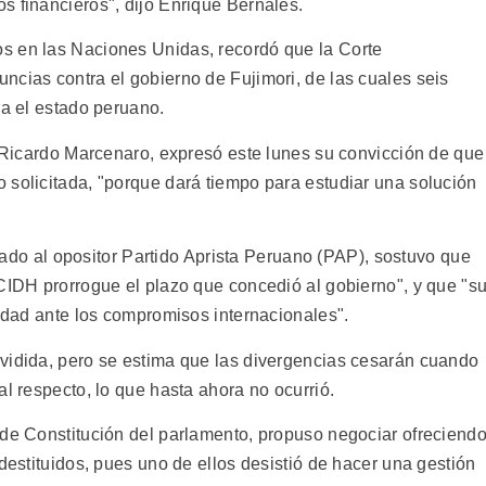
s financieros", dijo Enrique Bernales.
s en las Naciones Unidas, recordó que la Corte
ncias contra el gobierno de Fujimori, de las cuales seis
ra el estado peruano.
a Ricardo Marcenaro, expresó este lunes su convicción de que
 solicitada, "porque dará tiempo para estudiar una solución
ligado al opositor Partido Aprista Peruano (PAP), sostuvo que
 CIDH prorrogue el plazo que concedió al gobierno", y que "s
lidad ante los compromisos internacionales".
vidida, pero se estima que las divergencias cesarán cuando
al respecto, lo que hasta ahora no ocurrió.
 de Constitución del parlamento, propuso negociar ofreciend
 destituidos, pues uno de ellos desistió de hacer una gestión