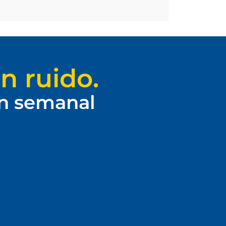
n ruido.
ín semanal