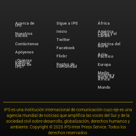
Acerca de
Sigue a IPS
África
IPS
Inicio
América
Nuestros
Latina y el
socios
Caribe
Twitter
Contáctenos
América del
Norte
Facebook
Apóyenos
Asia-
Flickr
Pacífico
¿Quieres
publicar
Reglas de
notas de
Europa
comunidad
IPS?
Medio
Oriente y
Norte de
África
Mundo
IPS es una institución internacional de comunicación cuyo eje es una
agencia mundial de noticias que amplifica las voces del Sur y de la
sociedad civil sobre desarrollo, globalización, derechos humanos y
ambiente. Copyright © 2025 IPS-Inter Press Service. Todos los
derechos reservados.