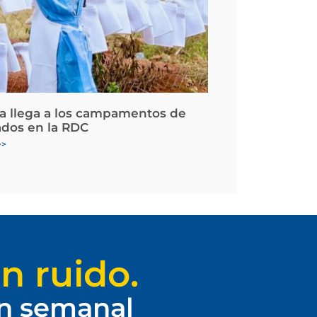
la llega a los campamentos de
ados en la RDC
>>
n ruido.
ín semanal