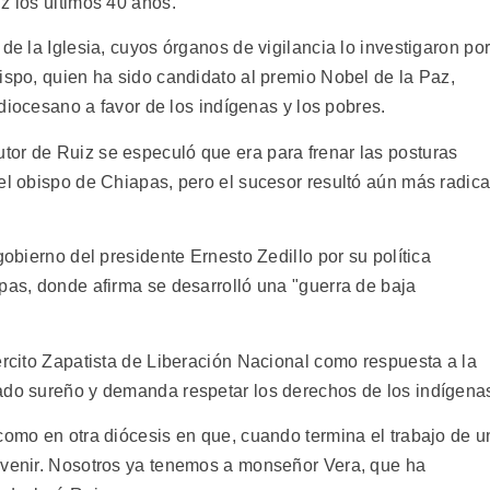
z los últimos 40 años.
de la Iglesia, cuyos órganos de vigilancia lo investigaron po
ispo, quien ha sido candidato al premio Nobel de la Paz,
o diocesano a favor de los indígenas y los pobres.
or de Ruiz se especuló que era para frenar las posturas
el obispo de Chiapas, pero el sucesor resultó aún más radica
gobierno del presidente Ernesto Zedillo por su política
pas, donde afirma se desarrolló una "guerra de baja
ército Zapatista de Liberación Nacional como respuesta a la
ado sureño y demanda respetar los derechos de los indígena
como en otra diócesis en que, cuando termina el trabajo de u
 venir. Nosotros ya tenemos a monseñor Vera, que ha