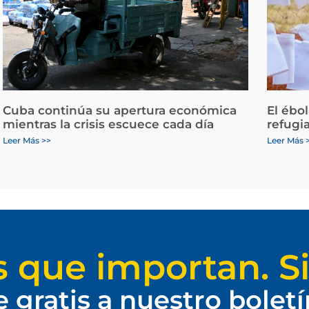
Cuba continúa su apertura económica
El ébo
mientras la crisis escuece cada día
refugi
Leer Más >>
Leer Más 
s que importan. Si
e gratis a nuestro bolet