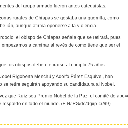
igentes del grupo armado fueron antes catequistas.
zonas rurales de Chiapas se gestaba una guerrilla, como
rebelión, aunque afirma oponerse a la violencia.
docio, el obispo de Chiapas señala que se retirará, pues
 empezamos a caminar al revés de como tiene que ser el
que los obispos deben retirarse al cumplir 75 años.
Nobel Rigoberta Menchú y Adolfo Pérez Esquivel, han
 se retire seguirán apoyando su candidatura al Nobel.
vez que Ruiz sea Premio Nobel de la Paz, el comité de apoy
 respaldo en todo el mundo. (FIN/IPS/dc/dg/ip-cr/99)