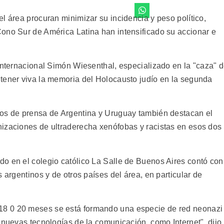
l área procuran minimizar su incidencia y peso político,
ono Sur de América Latina han intensificado su accionar e
 Internacional Simón Wiesenthal, especializado en la "caza" 
tener viva la memoria del Holocausto judío en la segunda
ios de prensa de Argentina y Uruguay también destacan el
izaciones de ultraderecha xenófobas y racistas en esos dos
o en el colegio católico La Salle de Buenos Aires contó con
 argentinos y de otros países del área, en particular de
8 0 20 meses se está formando una especie de red neonazi
 nuevas tecnologías de la comunicación, como Internet", dijo