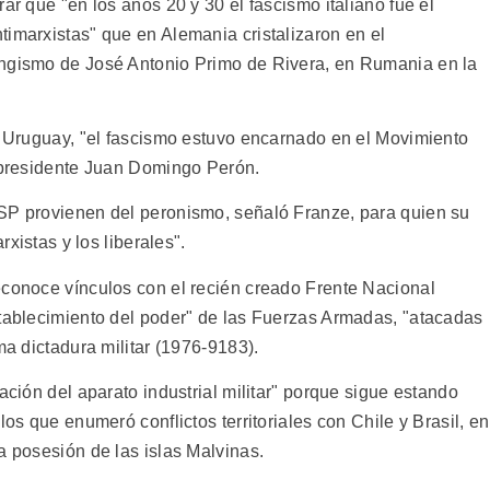
ar que "en los años 20 y 30 el fascismo italiano fue el
timarxistas" que en Alemania cristalizaron en el
angismo de José Antonio Primo de Rivera, en Rumania en la
de Uruguay, "el fascismo estuvo encarnado en el Movimiento
x presidente Juan Domingo Perón.
OSP provienen del peronismo, señaló Franze, para quien su
rxistas y los liberales".
econoce vínculos con el recién creado Frente Nacional
stablecimiento del poder" de las Fuerzas Armadas, "atacadas
ma dictadura militar (1976-9183).
ación del aparato industrial militar" porque sigue estando
los que enumeró conflictos territoriales con Chile y Brasil, en
a posesión de las islas Malvinas.