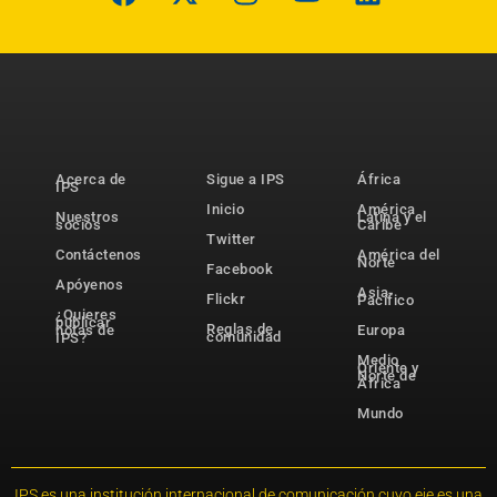
Acerca de
Sigue a IPS
África
IPS
Inicio
América
Nuestros
Latina y el
socios
Caribe
Twitter
Contáctenos
América del
Norte
Facebook
Apóyenos
Asia-
Flickr
Pacífico
¿Quieres
publicar
Reglas de
notas de
Europa
comunidad
IPS?
Medio
Oriente y
Norte de
África
Mundo
IPS es una institución internacional de comunicación cuyo eje es una