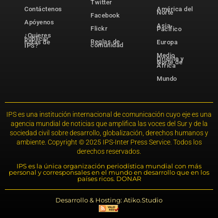
Twitter
Contáctenos
América del
Norte
Facebook
Apóyenos
Asia-
Flickr
Pacífico
¿Quieres
publicar
Reglas de
notas de
Europa
comunidad
IPS?
Medio
Oriente y
Norte de
África
Mundo
IPS es una institución internacional de comunicación cuyo eje es una
agencia mundial de noticias que amplifica las voces del Sur y de la
sociedad civil sobre desarrollo, globalización, derechos humanos y
ambiente. Copyright © 2025 IPS-Inter Press Service. Todos los
derechos reservados.
IPS es la única organización periodística mundial con más
personal y corresponsales en el mundo en desarrollo que en los
países ricos. DONAR
Desarrollo & Hosting: Atiko.Studio