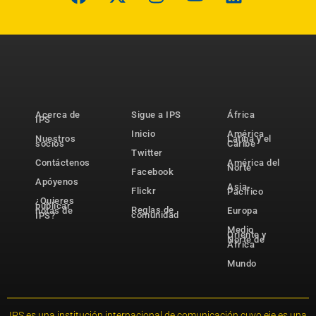
Acerca de
Sigue a IPS
África
IPS
Inicio
América
Nuestros
Latina y el
socios
Caribe
Twitter
Contáctenos
América del
Norte
Facebook
Apóyenos
Asia-
Flickr
Pacífico
¿Quieres
publicar
Reglas de
notas de
Europa
comunidad
IPS?
Medio
Oriente y
Norte de
África
Mundo
IPS es una institución internacional de comunicación cuyo eje es una