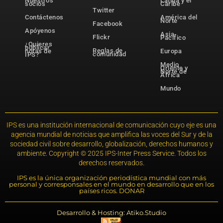
Nuestros
Latina y el
socios
Caribe
Twitter
Contáctenos
América del
Norte
Facebook
Apóyenos
Asia-
Flickr
Pacífico
¿Quieres
publicar
Reglas de
notas de
Europa
comunidad
IPS?
Medio
Oriente y
Norte de
África
Mundo
IPS es una institución internacional de comunicación cuyo eje es una
agencia mundial de noticias que amplifica las voces del Sur y de la
sociedad civil sobre desarrollo, globalización, derechos humanos y
ambiente. Copyright © 2025 IPS-Inter Press Service. Todos los
derechos reservados.
IPS es la única organización periodística mundial con más
personal y corresponsales en el mundo en desarrollo que en los
países ricos. DONAR
Desarrollo & Hosting: Atiko.Studio