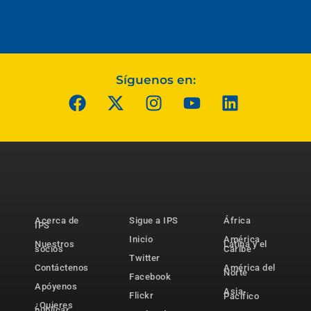
Síguenos en:
Acerca de
Sigue a IPS
África
IPS
Inicio
América
Nuestros
Latina y el
socios
Caribe
Twitter
Contáctenos
América del
Norte
Facebook
Apóyenos
Asia-
Flickr
Pacífico
¿Quieres
publicar