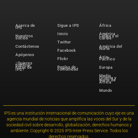
Acerca de
Sigue a IPS
África
IPS
Inicio
América
Nuestros
Latina y el
socios
Caribe
Twitter
Contáctenos
América del
Norte
Facebook
Apóyenos
Asia-
Flickr
Pacífico
¿Quieres
publicar
Reglas de
notas de
Europa
comunidad
IPS?
Medio
Oriente y
Norte de
África
Mundo
IPS es una institución internacional de comunicación cuyo eje es una
agencia mundial de noticias que amplifica las voces del Sur y de la
sociedad civil sobre desarrollo, globalización, derechos humanos y
ambiente. Copyright © 2025 IPS-Inter Press Service. Todos los
derechos reservados.