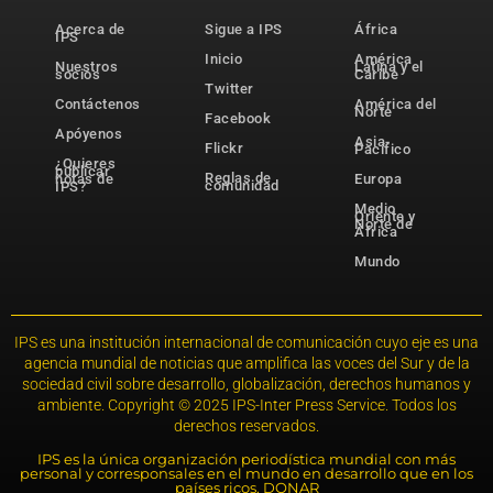
Acerca de
Sigue a IPS
África
IPS
Inicio
América
Nuestros
Latina y el
socios
Caribe
Twitter
Contáctenos
América del
Norte
Facebook
Apóyenos
Asia-
Flickr
Pacífico
¿Quieres
publicar
Reglas de
notas de
Europa
comunidad
IPS?
Medio
Oriente y
Norte de
África
Mundo
IPS es una institución internacional de comunicación cuyo eje es una
agencia mundial de noticias que amplifica las voces del Sur y de la
sociedad civil sobre desarrollo, globalización, derechos humanos y
ambiente. Copyright © 2025 IPS-Inter Press Service. Todos los
derechos reservados.
IPS es la única organización periodística mundial con más
personal y corresponsales en el mundo en desarrollo que en los
países ricos. DONAR