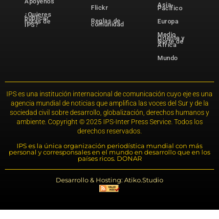
Apóyenos
Asia-
Flickr
Pacífico
¿Quieres
publicar
Reglas de
notas de
Europa
comunidad
IPS?
Medio
Oriente y
Norte de
África
Mundo
IPS es una institución internacional de comunicación cuyo eje es una
agencia mundial de noticias que amplifica las voces del Sur y de la
sociedad civil sobre desarrollo, globalización, derechos humanos y
ambiente. Copyright © 2025 IPS-Inter Press Service. Todos los
derechos reservados.
IPS es la única organización periodística mundial con más
personal y corresponsales en el mundo en desarrollo que en los
países ricos. DONAR
Desarrollo & Hosting: Atiko.Studio