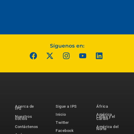
Síguenos en:
Acerca de
Sigue a IPS
África
IPS
Inicio
América
Nuestros
Latina y el
socios
Caribe
Twitter
Contáctenos
América del
Norte
Facebook