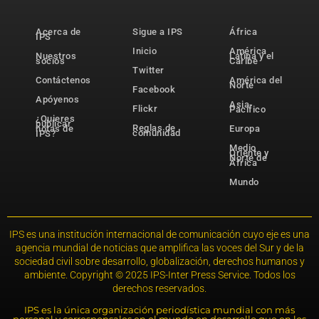
Acerca de
Sigue a IPS
África
IPS
Inicio
América
Nuestros
Latina y el
socios
Caribe
Twitter
Contáctenos
América del
Norte
Facebook
Apóyenos
Asia-
Flickr
Pacífico
¿Quieres
publicar
Reglas de
notas de
Europa
comunidad
IPS?
Medio
Oriente y
Norte de
África
Mundo
IPS es una institución internacional de comunicación cuyo eje es una
agencia mundial de noticias que amplifica las voces del Sur y de la
sociedad civil sobre desarrollo, globalización, derechos humanos y
ambiente. Copyright © 2025 IPS-Inter Press Service. Todos los
derechos reservados.
IPS es la única organización periodística mundial con más