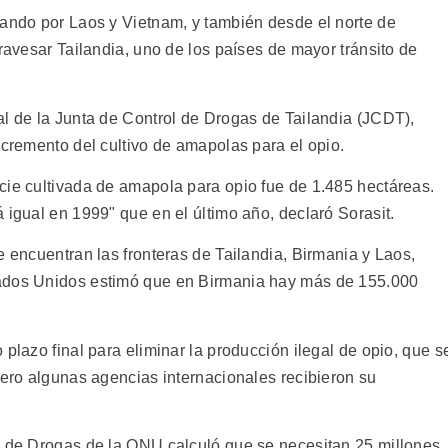
sando por Laos y Vietnam, y también desde el norte de
travesar Tailandia, uno de los países de mayor tránsito de
al de la Junta de Control de Drogas de Tailandia (JCDT),
ncremento del cultivo de amapolas para el opio.
cie cultivada de amapola para opio fue de 1.485 hectáreas.
 igual en 1999" que en el último año, declaró Sorasit.
e encuentran las fronteras de Tailandia, Birmania y Laos,
tados Unidos estimó que en Birmania hay más de 155.000
 plazo final para eliminar la producción ilegal de opio, que s
pero algunas agencias internacionales recibieron su
l de Drogas de la ONU calculó que se necesitan 25 millones