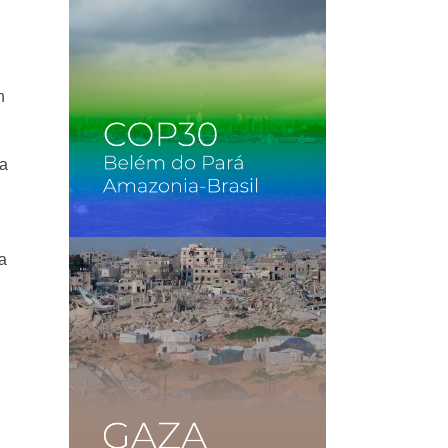
n
 a
a