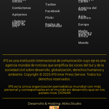
socios
Caribe
Twitter
Contáctenos
América del
Norte
Facebook
Apóyenos
Asia-
Flickr
Pacífico
¿Quieres
publicar
Reglas de
notas de
Europa
comunidad
IPS?
Medio
Oriente y
Norte de
África
Mundo
IPS es una institución internacional de comunicación cuyo eje es una
agencia mundial de noticias que amplifica las voces del Sur y de la
sociedad civil sobre desarrollo, globalización, derechos humanos y
ambiente. Copyright © 2025 IPS-Inter Press Service. Todos los
derechos reservados.
IPS es la única organización periodística mundial con más
personal y corresponsales en el mundo en desarrollo que en los
países ricos. DONAR
Desarrollo & Hosting: Atiko.Studio