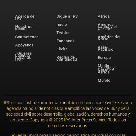
Acerca de
Sigue a IPS
África
IPS
Inicio
América
Nuestros
Latina y el
socios
Caribe
Twitter
Contáctenos
América del
Norte
Facebook
Apóyenos
Asia-
Flickr
Pacífico
¿Quieres
publicar
Reglas de
notas de
Europa
comunidad
IPS?
Medio
Oriente y
Norte de
África
Mundo
IPS es una institución internacional de comunicación cuyo eje es una
agencia mundial de noticias que amplifica las voces del Sur y de la
sociedad civil sobre desarrollo, globalización, derechos humanos y
ambiente. Copyright © 2025 IPS-Inter Press Service. Todos los
derechos reservados.
IPS es la única organización periodística mundial con más