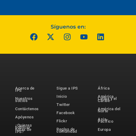
Síguenos en:
Acerca de
Sigue a IPS
África
IPS
Inicio
América
Nuestros
Latina y el
socios
Caribe
Twitter
Contáctenos
América del
Norte
Facebook
Apóyenos
Asia-
Flickr
Pacífico
¿Quieres
publicar
Reglas de
notas de
Europa
comunidad
IPS?