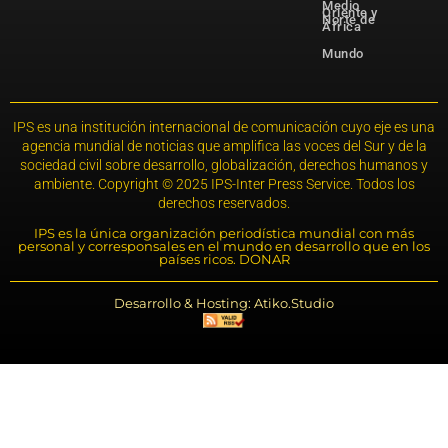
Medio
Oriente y
Norte de
África
Mundo
IPS es una institución internacional de comunicación cuyo eje es una
agencia mundial de noticias que amplifica las voces del Sur y de la
sociedad civil sobre desarrollo, globalización, derechos humanos y
ambiente. Copyright © 2025 IPS-Inter Press Service. Todos los
derechos reservados.
IPS es la única organización periodística mundial con más
personal y corresponsales en el mundo en desarrollo que en los
países ricos. DONAR
Desarrollo & Hosting: Atiko.Studio