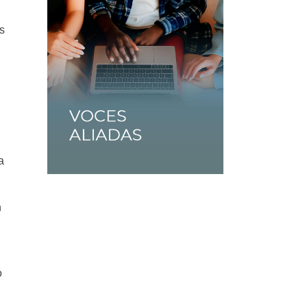
s
a
n
o