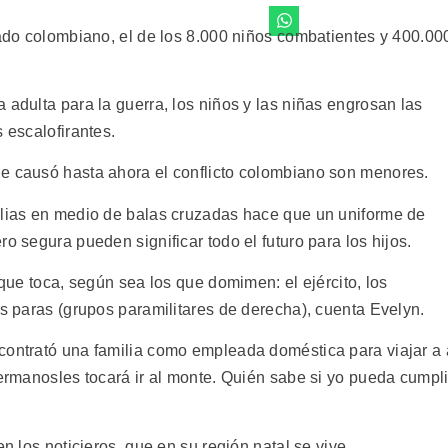
mado colombiano, el de los 8.000 niños combatientes y 400.00
 adulta para la guerra, los niños y las niñas engrosan las
 escalofirantes.
ue causó hasta ahora el conflicto colombiano son menores.
ilias en medio de balas cruzadas hace que un uniforme de
o segura pueden significar todo el futuro para los hijos.
 que toca, según sea los que domimen: el ejército, los
os paras (grupos paramilitares de derecha), cuenta Evelyn.
contrató una familia como empleada doméstica para viajar a 
hermanosles tocará ir al monte. Quién sabe si yo pueda cumpli
en los noticieros, que en su región natal se vive