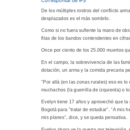
Corresponsal de IPS
De los múltiples rostros del conflicto ar
desplazados es el más sombrío.
Como si no fuera sufiente la mano de obra
filas de los bandos contendentes en cifras
Once por ciento de los 25.000 muertos q
En el campo, la sobrevivencia de las fam
dotación, un arma y la comida precaria per
"Por allá (en las zonas rurales) eso es lo
muchachos (la guerrilla de izquierda) o l
Evelyn tiene 17 años y aprovechó que la 
Bogotá para "tratar de estudiar". "A mis 
mis planes", dice, y se queda pensativa.
Evelyn ahora ve la guerra por televisión, 