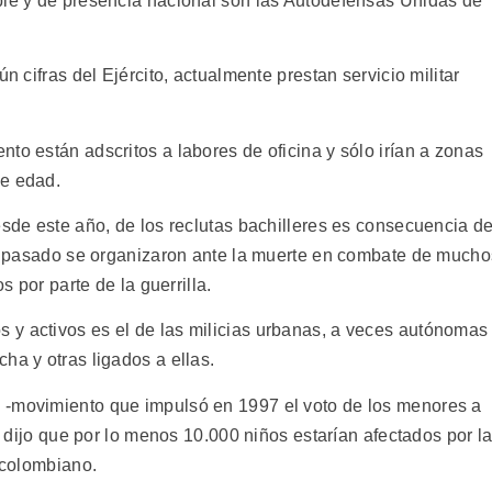
ble y de presencia nacional son las Autodefensas Unidas de
n cifras del Ejército, actualmente prestan servicio militar
to están adscritos a labores de oficina y sólo irían a zonas
de edad.
esde este año, de los reclutas bachilleres es consecuencia d
 el pasado se organizaron ante la muerte en combate de mucho
s por parte de la guerrilla.
 y activos es el de las milicias urbanas, a veces autónomas
ha y otras ligados a ellas.
 -movimiento que impulsó en 1997 el voto de los menores a
o- dijo que por lo menos 10.000 niños estarían afectados por l
o colombiano.