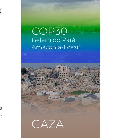
0
a
r