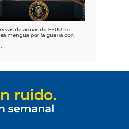
servas de armas de EEUU en
osa mengua por la guerra con
>>
n ruido.
ín semanal