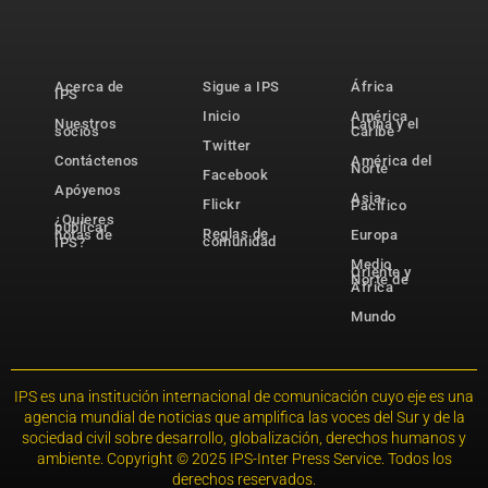
Acerca de
Sigue a IPS
África
IPS
Inicio
América
Nuestros
Latina y el
socios
Caribe
Twitter
Contáctenos
América del
Norte
Facebook
Apóyenos
Asia-
Flickr
Pacífico
¿Quieres
publicar
Reglas de
notas de
Europa
comunidad
IPS?
Medio
Oriente y
Norte de
África
Mundo
IPS es una institución internacional de comunicación cuyo eje es una
agencia mundial de noticias que amplifica las voces del Sur y de la
sociedad civil sobre desarrollo, globalización, derechos humanos y
ambiente. Copyright © 2025 IPS-Inter Press Service. Todos los
derechos reservados.