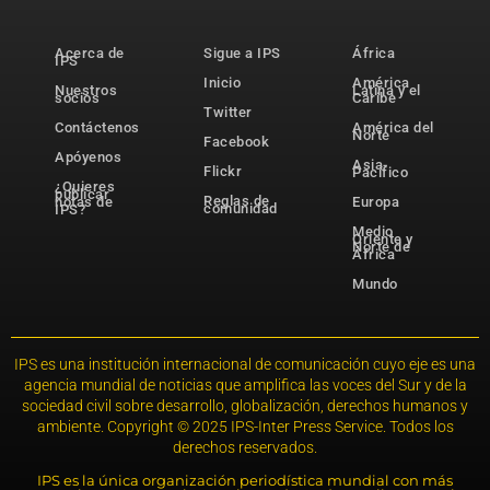
Acerca de
Sigue a IPS
África
IPS
Inicio
América
Nuestros
Latina y el
socios
Caribe
Twitter
Contáctenos
América del
Norte
Facebook
Apóyenos
Asia-
Flickr
Pacífico
¿Quieres
publicar
Reglas de
notas de
Europa
comunidad
IPS?
Medio
Oriente y
Norte de
África
Mundo
IPS es una institución internacional de comunicación cuyo eje es una
agencia mundial de noticias que amplifica las voces del Sur y de la
sociedad civil sobre desarrollo, globalización, derechos humanos y
ambiente. Copyright © 2025 IPS-Inter Press Service. Todos los
derechos reservados.
IPS es la única organización periodística mundial con más