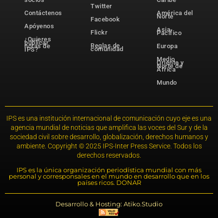
Twitter
Contáctenos
América del
Norte
Facebook
Apóyenos
Asia-
Flickr
Pacífico
¿Quieres
publicar
Reglas de
notas de
Europa
comunidad
IPS?
Medio
Oriente y
Norte de
África
Mundo
IPS es una institución internacional de comunicación cuyo eje es una
agencia mundial de noticias que amplifica las voces del Sur y de la
sociedad civil sobre desarrollo, globalización, derechos humanos y
ambiente. Copyright © 2025 IPS-Inter Press Service. Todos los
derechos reservados.
IPS es la única organización periodística mundial con más
personal y corresponsales en el mundo en desarrollo que en los
países ricos. DONAR
Desarrollo & Hosting: Atiko.Studio