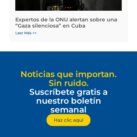
Expertos de la ONU alertan sobre una
“Gaza silenciosa” en Cuba
Leer Más >>
Noticias que importan.
Sin ruido.
Suscríbete gratis a
nuestro boletín
semanal
Haz clic aquí