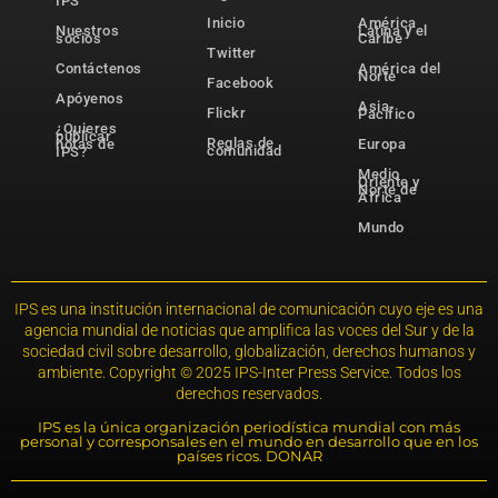
IPS
Inicio
América
Nuestros
Latina y el
socios
Caribe
Twitter
Contáctenos
América del
Norte
Facebook
Apóyenos
Asia-
Flickr
Pacífico
¿Quieres
publicar
Reglas de
notas de
Europa
comunidad
IPS?
Medio
Oriente y
Norte de
África
Mundo
IPS es una institución internacional de comunicación cuyo eje es una
agencia mundial de noticias que amplifica las voces del Sur y de la
sociedad civil sobre desarrollo, globalización, derechos humanos y
ambiente. Copyright © 2025 IPS-Inter Press Service. Todos los
derechos reservados.
IPS es la única organización periodística mundial con más
personal y corresponsales en el mundo en desarrollo que en los
países ricos. DONAR