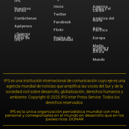
IPS
Inicio
América
Nuestros
Latina y el
socios
Caribe
Twitter
Contáctenos
América del
Norte
Facebook
Apóyenos
Asia-
Flickr
Pacífico
¿Quieres
publicar
Reglas de
notas de
Europa
comunidad
IPS?
Medio
Oriente y
Norte de
África
Mundo
IPS es una institución internacional de comunicación cuyo eje es una
agencia mundial de noticias que amplifica las voces del Sur y de la
sociedad civil sobre desarrollo, globalización, derechos humanos y
ambiente. Copyright © 2025 IPS-Inter Press Service. Todos los
derechos reservados.
IPS es la única organización periodística mundial con más
personal y corresponsales en el mundo en desarrollo que en los
países ricos. DONAR