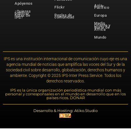
Apóyenos
Asia-
Flickr
Pacífico
¿Quieres
publicar
Reglas de
notas de
Europa
comunidad
IPS?
Medio
Oriente y
Norte de
África
Mundo
IPS es una institución internacional de comunicación cuyo eje es una
agencia mundial de noticias que amplifica las voces del Sur y de la
sociedad civil sobre desarrollo, globalización, derechos humanos y
ambiente. Copyright © 2025 IPS-Inter Press Service. Todos los
derechos reservados.
IPS es la única organización periodística mundial con más
personal y corresponsales en el mundo en desarrollo que en los
países ricos. DONAR
Desarrollo & Hosting: Atiko.Studio