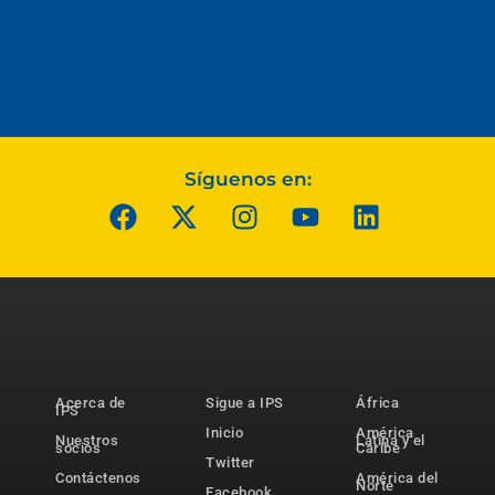
Síguenos en:
Acerca de
Sigue a IPS
África
IPS
Inicio
América
Nuestros
Latina y el
socios
Caribe
Twitter
Contáctenos
América del
Norte
Facebook