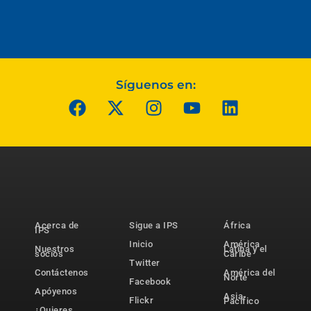
Síguenos en:
Acerca de
Sigue a IPS
África
IPS
Inicio
América
Nuestros
Latina y el
socios
Caribe
Twitter
Contáctenos
América del
Norte
Facebook
Apóyenos
Asia-
Flickr
Pacífico
¿Quieres