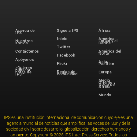
Acerca de
Sigue a IPS
África
IPS
Inicio
América
Nuestros
Latina y el
socios
Caribe
Twitter
Contáctenos
América del
Norte
Facebook
Apóyenos
Asia-
Flickr
Pacífico
¿Quieres
publicar
Reglas de
notas de
Europa
comunidad
IPS?
Medio
Oriente y
Norte de
África
Mundo
IPS es una institución internacional de comunicación cuyo eje es una
agencia mundial de noticias que amplifica las voces del Sur y de la
sociedad civil sobre desarrollo, globalización, derechos humanos y
ambiente. Copyright © 2025 IPS-Inter Press Service. Todos los