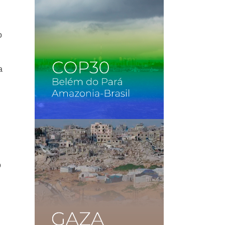
o
a
o