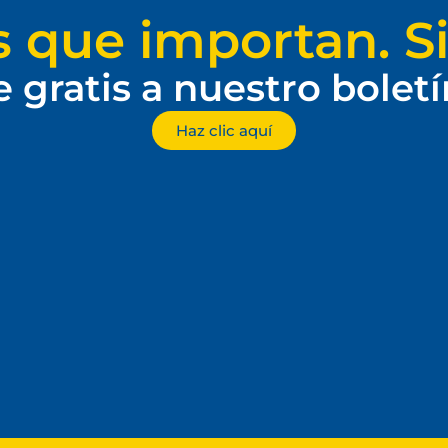
s que importan. Si
e gratis a nuestro bolet
Haz clic aquí