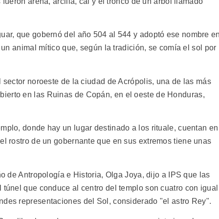
 fueron arena, arcilla, cal y el tronco de un árbol llamado
guar, que gobernó del año 504 al 544 y adoptó ese nombre e
, un animal mítico que, según la tradición, se comía el sol por
l sector noroeste de la ciudad de Acrópolis, una de las más
ierto en las Ruinas de Copán, en el oeste de Honduras,
mplo, donde hay un lugar destinado a los rituale, cuentan en
 el rostro de un gobernante que en sus extremos tiene unas
ño de Antropología e Historia, Olga Joya, dijo a IPS que las
 túnel que conduce al centro del templo son cuatro con igual
ndes representaciones del Sol, considerado "el astro Rey".