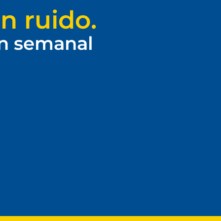
n ruido.
ín semanal