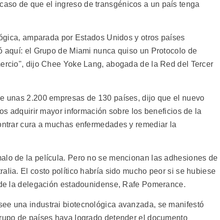
aso de que el ingreso de transgénicos a un país tenga
ológica, amparada por Estados Unidos y otros países
mó aquí: el Grupo de Miami nunca quiso un Protocolo de
mercio", dijo Chee Yoke Lang, abogada de la Red del Tercer
de unas 2.200 empresas de 130 países, dijo que el nuevo
nos adquirir mayor información sobre los beneficios de la
contrar cura a muchas enfermedades y remediar la
alo de la película. Pero no se mencionan las adhesiones de
alia. El costo político habría sido mucho peor si se hubiese
e de la delegación estadounidense, Rafe Pomerance.
see una industrai biotecnológica avanzada, se manifestó
grupo de países haya logrado detender el documento