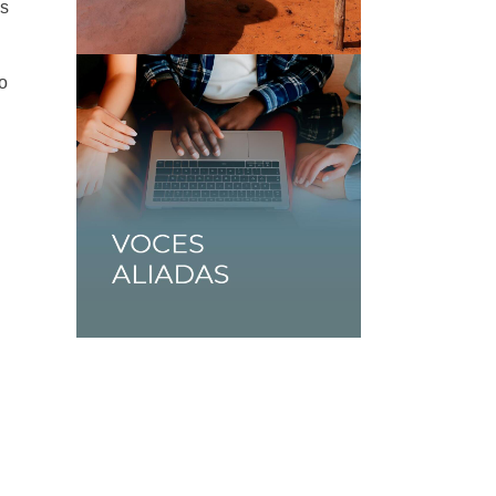
es
io