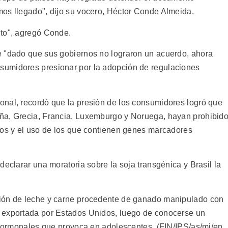
os llegado", dijo su vocero, Héctor Conde Almeida.
nto", agregó Conde.
e "dado que sus gobiernos no lograron un acuerdo, ahora
sumidores presionar por la adopción de regulaciones
onal, recordó que la presión de los consumidores logró que
ña, Grecia, Francia, Luxemburgo y Noruega, hayan prohibid
cos y el uso de los que contienen genes marcadores
declarar una moratoria sobre la soja transgénica y Brasil la
ción de leche y carne procedente de ganado manipulado con
 exportada por Estados Unidos, luego de conocerse un
s hormonales que provoca en adolescentes. (FIN/IPS/as/mj/en