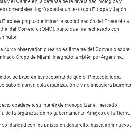
sia y el Caribe en la defensa de la diversidad biológica y
ses comerciales, logró acordar un texto con Europa y Japón.
 Europea propuso eliminar la subordinación del Protocolo a
ndial del Comercio (OMC), punto que fue rechazado con
shington.
ia como observador, pues no es firmante del Convenio sobre
ominado Grupo de Miami, integrado también por Argentina,
nidos se basó en la necesidad de que el Protocolo fuera
e subordinara a esta organización e y no impusiera barrera
specto obedece a su interés de monopolizar el mercado
n, de la organización no gubernamental Amigos de la Tierra.
solidaridad con los países en desarrollo, busca abrir nuevo