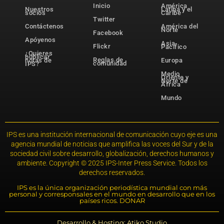
Inicio
América
Nuestros
Latina y el
socios
Caribe
Twitter
Contáctenos
América del
Norte
Facebook
Apóyenos
Asia-
Flickr
Pacífico
¿Quieres
publicar
Reglas de
notas de
Europa
comunidad
IPS?
Medio
Oriente y
Norte de
África
Mundo
IPS es una institución internacional de comunicación cuyo eje es una
agencia mundial de noticias que amplifica las voces del Sur y de la
sociedad civil sobre desarrollo, globalización, derechos humanos y
ambiente. Copyright © 2025 IPS-Inter Press Service. Todos los
derechos reservados.
IPS es la única organización periodística mundial con más
personal y corresponsales en el mundo en desarrollo que en los
países ricos. DONAR
Desarrollo & Hosting: Atiko.Studio