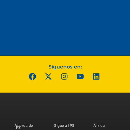
Síguenos en:
Acerca de
Sigue a IPS
África
IPS