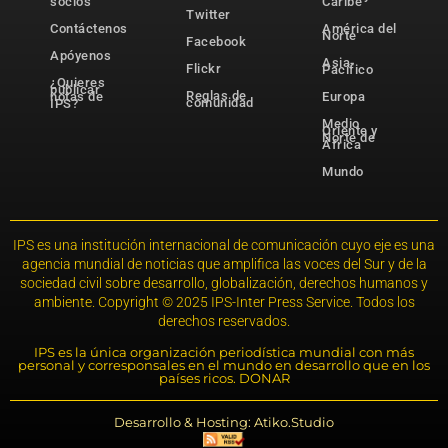
socios
Caribe
Twitter
Contáctenos
América del
Norte
Facebook
Apóyenos
Asia-
Flickr
Pacífico
¿Quieres
publicar
Reglas de
notas de
Europa
comunidad
IPS?
Medio
Oriente y
Norte de
África
Mundo
IPS es una institución internacional de comunicación cuyo eje es una
agencia mundial de noticias que amplifica las voces del Sur y de la
sociedad civil sobre desarrollo, globalización, derechos humanos y
ambiente. Copyright © 2025 IPS-Inter Press Service. Todos los
derechos reservados.
IPS es la única organización periodística mundial con más
personal y corresponsales en el mundo en desarrollo que en los
países ricos. DONAR
Desarrollo & Hosting: Atiko.Studio