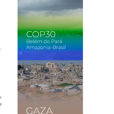
,
a
o
e