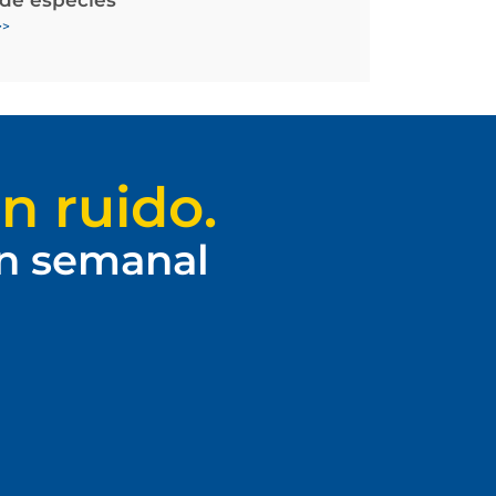
>>
n ruido.
ín semanal