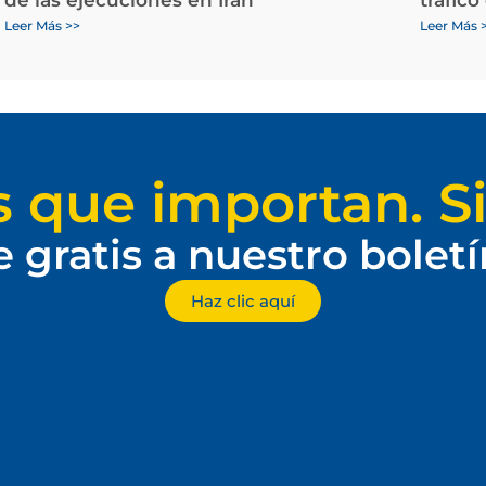
Leer Más >>
Leer Más 
s que importan. Si
e gratis a nuestro bolet
Haz clic aquí