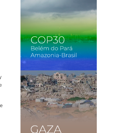
y
e
de