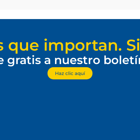
s que importan. Si
e gratis a nuestro bolet
Haz clic aquí