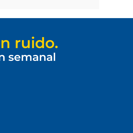
n ruido.
ín semanal