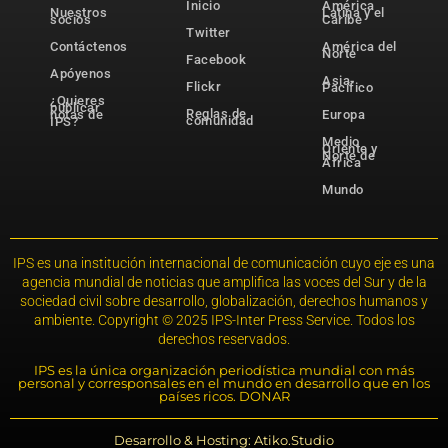
Inicio
América
Nuestros
Latina y el
socios
Caribe
Twitter
Contáctenos
América del
Norte
Facebook
Apóyenos
Asia-
Flickr
Pacífico
¿Quieres
publicar
Reglas de
notas de
Europa
comunidad
IPS?
Medio
Oriente y
Norte de
África
Mundo
IPS es una institución internacional de comunicación cuyo eje es una
agencia mundial de noticias que amplifica las voces del Sur y de la
sociedad civil sobre desarrollo, globalización, derechos humanos y
ambiente. Copyright © 2025 IPS-Inter Press Service. Todos los
derechos reservados.
IPS es la única organización periodística mundial con más
personal y corresponsales en el mundo en desarrollo que en los
países ricos. DONAR
Desarrollo & Hosting: Atiko.Studio