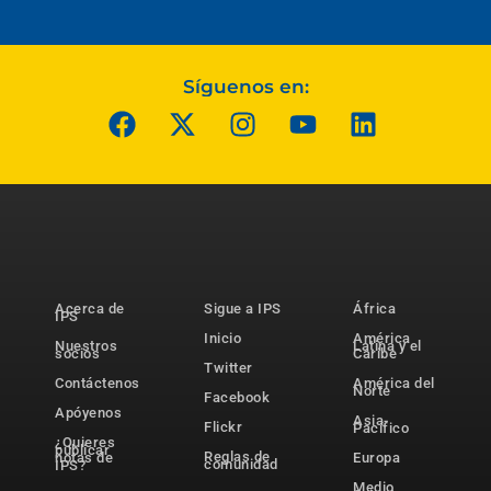
Síguenos en:
Acerca de
Sigue a IPS
África
IPS
Inicio
América
Nuestros
Latina y el
socios
Caribe
Twitter
Contáctenos
América del
Norte
Facebook
Apóyenos
Asia-
Flickr
Pacífico
¿Quieres
publicar
Reglas de
notas de
Europa
comunidad
IPS?
Medio