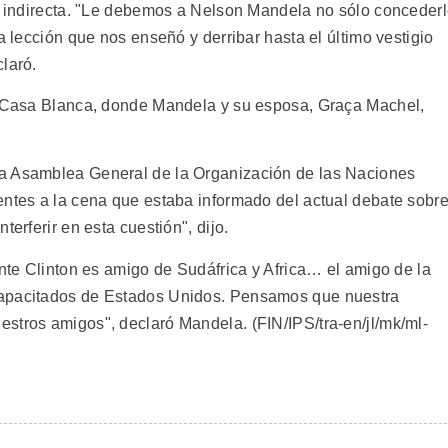
ma indirecta. "Le debemos a Nelson Mandela no sólo conceder
a lección que nos enseñó y derribar hasta el último vestigio
laró.
la Casa Blanca, donde Mandela y su esposa, Graça Machel,
a Asamblea General de la Organización de las Naciones
entes a la cena que estaba informado del actual debate sobr
terferir en esta cuestión", dijo.
ente Clinton es amigo de Sudáfrica y Africa… el amigo de la
capacitados de Estados Unidos. Pensamos que nuestra
stros amigos", declaró Mandela. (FIN/IPS/tra-en/jl/mk/ml-