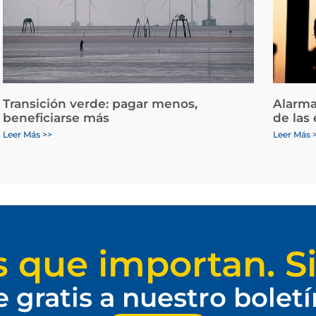
Transición verde: pagar menos,
Alarma
beneficiarse más
de las
Leer Más >>
Leer Más 
s que importan. Si
e gratis a nuestro bolet