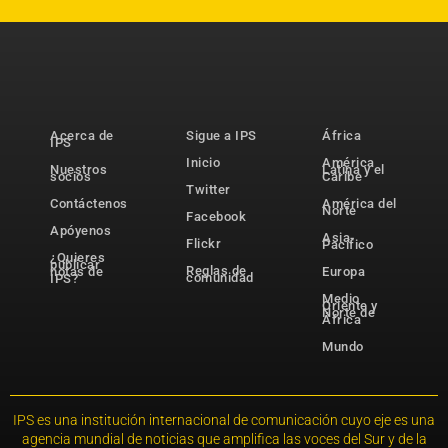
Acerca de
Sigue a IPS
África
IPS
Inicio
América
Nuestros
Latina y el
socios
Caribe
Twitter
Contáctenos
América del
Norte
Facebook
Apóyenos
Asia-
Flickr
Pacífico
¿Quieres
publicar
Reglas de
notas de
Europa
comunidad
IPS?
Medio
Oriente y
Norte de
África
Mundo
IPS es una institución internacional de comunicación cuyo eje es una
agencia mundial de noticias que amplifica las voces del Sur y de la