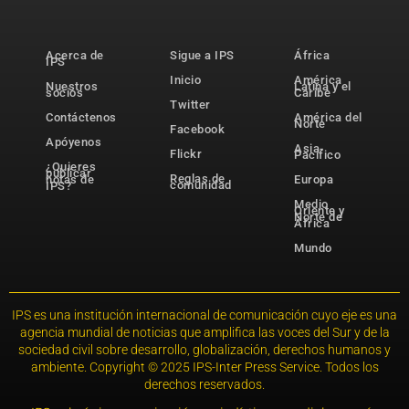
Acerca de
Sigue a IPS
África
IPS
Inicio
América
Nuestros
Latina y el
socios
Caribe
Twitter
Contáctenos
América del
Norte
Facebook
Apóyenos
Asia-
Flickr
Pacífico
¿Quieres
publicar
Reglas de
notas de
Europa
comunidad
IPS?
Medio
Oriente y
Norte de
África
Mundo
IPS es una institución internacional de comunicación cuyo eje es una
agencia mundial de noticias que amplifica las voces del Sur y de la
sociedad civil sobre desarrollo, globalización, derechos humanos y
ambiente. Copyright © 2025 IPS-Inter Press Service. Todos los
derechos reservados.