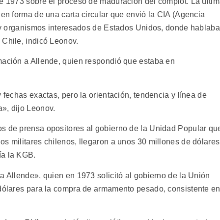
de 1973 sobre el proceso de maduración del complot. La últi
 en forma de una carta circular que envió la CIA (Agencia
os y organismos interesados de Estados Unidos, donde hablaba
 Chile, indicó Leonov.
mación a Allende, quien respondió que estaba en
 fechas exactas, pero la orientación, tendencia y línea de
», dijo Leonov.
os de prensa opositores al gobierno de la Unidad Popular qu
s militares chilenos, llegaron a unos 30 millones de dólares
ía la KGB.
a Allende», quien en 1973 solicitó al gobierno de la Unión
 dólares para la compra de armamento pesado, consistente e