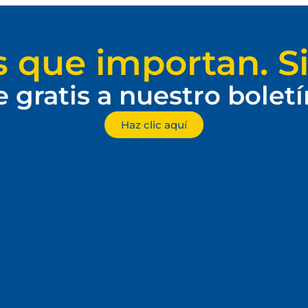
s que importan. Si
e gratis a nuestro bolet
Haz clic aquí