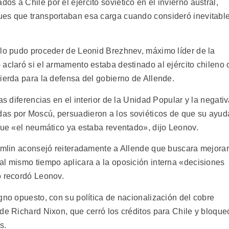
s a Chile por el ejército soviético en el invierno austral,
ues que transportaban esa carga cuando consideró inevitabl
ólo pudo proceder de Leonid Brezhnev, máximo líder de la
aclaró si el armamento estaba destinado al ejército chileno 
ierda para la defensa del gobierno de Allende.
as diferencias en el interior de la Unidad Popular y la negati
as por Moscú, persuadieron a los soviéticos de que su ayud
que «el neumático ya estaba reventado», dijo Leonov.
remlin aconsejó reiteradamente a Allende que buscara mejorar
al mismo tiempo aplicara a la oposición interna «decisiones
o recordó Leonov.
gno opuesto, con su política de nacionalización del cobre
de Richard Nixon, que cerró los créditos para Chile y bloque
s.