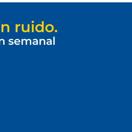
n ruido.
ín semanal