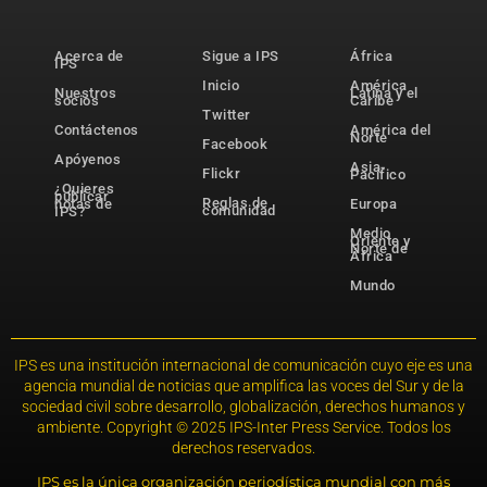
Acerca de
Sigue a IPS
África
IPS
Inicio
América
Nuestros
Latina y el
socios
Caribe
Twitter
Contáctenos
América del
Norte
Facebook
Apóyenos
Asia-
Flickr
Pacífico
¿Quieres
publicar
Reglas de
notas de
Europa
comunidad
IPS?
Medio
Oriente y
Norte de
África
Mundo
IPS es una institución internacional de comunicación cuyo eje es una
agencia mundial de noticias que amplifica las voces del Sur y de la
sociedad civil sobre desarrollo, globalización, derechos humanos y
ambiente. Copyright © 2025 IPS-Inter Press Service. Todos los
derechos reservados.
IPS es la única organización periodística mundial con más