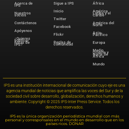
Acerca de
Sigue a IPS
África
IPS
Inicio
América
Nuestros
Latina y el
socios
Caribe
Twitter
Contáctenos
América del
Norte
Facebook
Apóyenos
Asia-
Flickr
Pacífico
¿Quieres
publicar
Reglas de
notas de
Europa
comunidad
IPS?
Medio
Oriente y
Norte de
África
Mundo
IPS es una institución internacional de comunicación cuyo eje es una
agencia mundial de noticias que amplifica las voces del Sur y de la
sociedad civil sobre desarrollo, globalización, derechos humanos y
ambiente. Copyright © 2025 IPS-Inter Press Service. Todos los
derechos reservados.
IPS es la única organización periodística mundial con más
personal y corresponsales en el mundo en desarrollo que en los
países ricos. DONAR