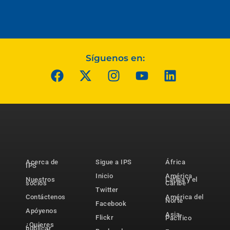
Síguenos en:
Acerca de
Sigue a IPS
África
IPS
Inicio
América
Nuestros
Latina y el
socios
Caribe
Twitter
Contáctenos
América del
Norte
Facebook
Apóyenos
Asia-
Flickr
Pacífico
¿Quieres
publicar