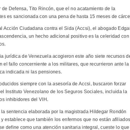
lar de Defensa, Tito Rincón, que el no acatamiento de la
rtes es sancionada con una pena de hasta 15 meses de cárce
al Acción Ciudadana contra el Sida (Accsi), el abogado Edga
ascendencia, un hecho adicional positivo es la celeridad con
os.
a jurídica de Venezuela acogieron este año siete recursos d
l fallo concerniente a los militares, que recurrieron ante la
ica indicada ni las pensiones.
roducidos siempre con la asesoría de Accsi, buscaron forzar
del Instituto Venezolano de los Seguros Sociales, incluida la
s inhibidores del VIH.
 la sentencia elaborada por la magistrada Hildegar Rondón
d y establece que también los enfermos que no están afiliado
 se define como una atención sanitaria integral, cueste lo que