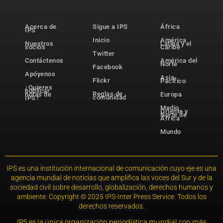
Acerca de
Sigue a IPS
África
IPS
Inicio
América
Nuestros
Latina y el
socios
Caribe
Twitter
Contáctenos
América del
Norte
Facebook
Apóyenos
Asia-
Flickr
Pacífico
¿Quieres
publicar
Reglas de
notas de
Europa
comunidad
IPS?
Medio
Oriente y
Norte de
África
Mundo
IPS es una institución internacional de comunicación cuyo eje es una
agencia mundial de noticias que amplifica las voces del Sur y de la
sociedad civil sobre desarrollo, globalización, derechos humanos y
ambiente. Copyright © 2025 IPS-Inter Press Service. Todos los
derechos reservados.
IPS es la única organización periodística mundial con más