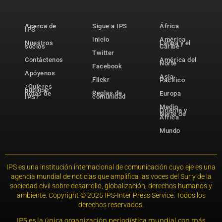
Acerca de
Sigue a IPS
África
IPS
Inicio
América
Nuestros
Latina y el
socios
Caribe
Twitter
Contáctenos
América del
Norte
Facebook
Apóyenos
Asia-
Flickr
Pacífico
¿Quieres
publicar
Reglas de
notas de
Europa
comunidad
IPS?
Medio
Oriente y
Norte de
África
Mundo
IPS es una institución internacional de comunicación cuyo eje es una
agencia mundial de noticias que amplifica las voces del Sur y de la
sociedad civil sobre desarrollo, globalización, derechos humanos y
ambiente. Copyright © 2025 IPS-Inter Press Service. Todos los
derechos reservados.
IPS es la única organización periodística mundial con más