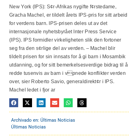
New York (IPS): S¢r-Afrikas nygifte f¢rstedame,
Gracha Machel, er tildelt årets IPS-pris for sitt arbeid
for verdens barn. IPS-prisen deles ut av det
internasjonale nyhetsbyrået Inter Press Service
(IPS). IPS formidler virkeligheten slik den fortoner
seg fra den s¢rlige del av verden. – Machel blir
tildelt prisen for sin innsats for å gi barn i Mosambik
utdanning, og for sitt bemerkelsesverdige bidrag til å
redde tusenvis av barn i vpnede konflikter verden
over, sier Roberto Savio, generaldirekt¢r i IPS.
Machel ledet i fjor ar
Archivado en:
Últimas Noticias
Últimas Noticias