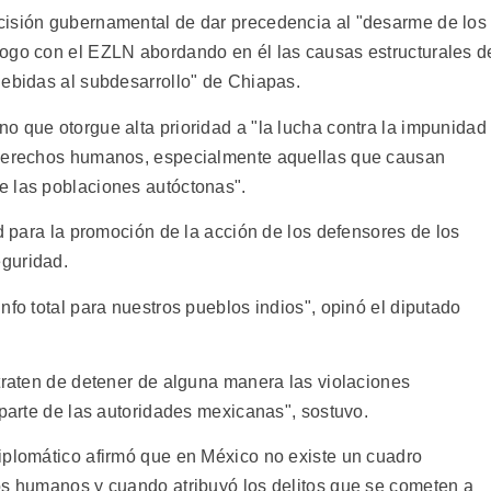
cisión gubernamental de dar precedencia al "desarme de los
logo con el EZLN abordando en él las causas estructurales d
debidas al subdesarrollo" de Chiapas.
o que otorgue alta prioridad a "la lucha contra la impunidad
 derechos humanos, especialmente aquellas que causan
e las poblaciones autóctonas".
ad para la promoción de la acción de los defensores de los
guridad.
nfo total para nuestros pueblos indios", opinó el diputado
 traten de detener de alguna manera las violaciones
 parte de las autoridades mexicanas", sostuvo.
iplomático afirmó que en México no existe un cuadro
os humanos y cuando atribuyó los delitos que se cometen a