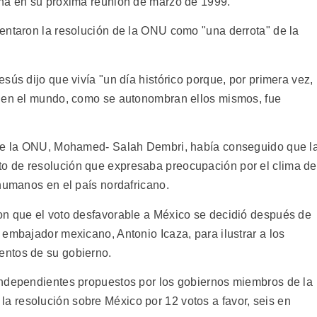
ana en su próxima reunión de marzo de 1999.
entaron la resolución de la ONU como "una derrota" de la
sús dijo que vivía "un día histórico porque, por primera vez,
a en el mundo, como se autonombran ellos mismos, fue
nte la ONU, Mohamed- Salah Dembri, había conseguido que l
o de resolución que expresaba preocupación por el clima de
 humanos en el país nordafricano.
on que el voto desfavorable a México se decidió después de
embajador mexicano, Antonio Icaza, para ilustrar a los
entos de su gobierno.
independientes propuestos por los gobiernos miembros de la
 resolución sobre México por 12 votos a favor, seis en