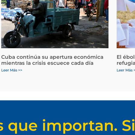
Cuba continúa su apertura económica
El ébo
mientras la crisis escuece cada día
refugi
Leer Más >>
Leer Más 
s que importan. Si