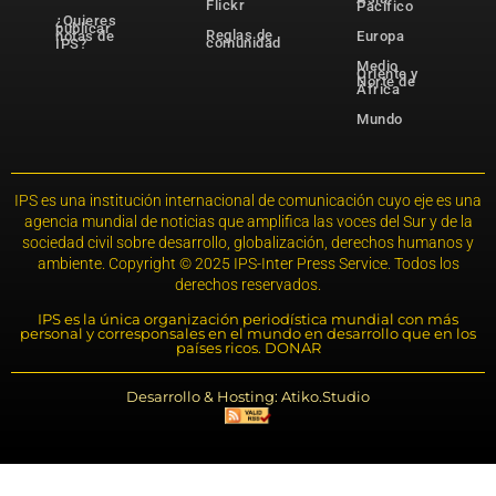
Flickr
Pacífico
¿Quieres
publicar
Reglas de
notas de
Europa
comunidad
IPS?
Medio
Oriente y
Norte de
África
Mundo
IPS es una institución internacional de comunicación cuyo eje es una
agencia mundial de noticias que amplifica las voces del Sur y de la
sociedad civil sobre desarrollo, globalización, derechos humanos y
ambiente. Copyright © 2025 IPS-Inter Press Service. Todos los
derechos reservados.
IPS es la única organización periodística mundial con más
personal y corresponsales en el mundo en desarrollo que en los
países ricos. DONAR
Desarrollo & Hosting: Atiko.Studio