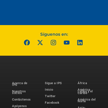
Síguenos en:
Acerca de
Sigue a IPS
África
IPS
Inicio
América
Nuestros
Latina y el
socios
Caribe
Twitter
Contáctenos
América del
Norte
Facebook
Apóyenos
Asia-