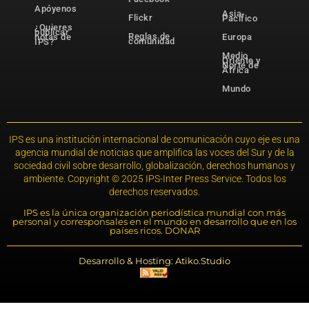
Apóyenos
Asia-
Flickr
Pacífico
¿Quieres
publicar
Reglas de
notas de
Europa
comunidad
IPS?
Medio
Oriente y
Norte de
África
Mundo
IPS es una institución internacional de comunicación cuyo eje es una
agencia mundial de noticias que amplifica las voces del Sur y de la
sociedad civil sobre desarrollo, globalización, derechos humanos y
ambiente. Copyright © 2025 IPS-Inter Press Service. Todos los
derechos reservados.
IPS es la única organización periodística mundial con más
personal y corresponsales en el mundo en desarrollo que en los
países ricos. DONAR
Desarrollo & Hosting: Atiko.Studio