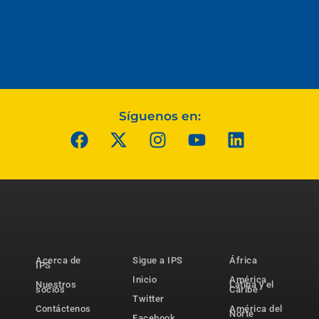
Síguenos en:
Acerca de
Sigue a IPS
África
IPS
Inicio
América
Nuestros
Latina y el
socios
Caribe
Twitter
Contáctenos
América del
Norte
Facebook